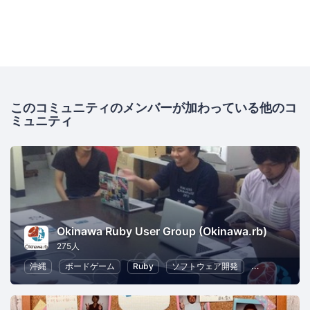
このコミュニティのメンバーが加わっている他のコ
ミュニティ
Okinawa Ruby User Group (Okinawa.rb)
275人
沖縄
ボードゲーム
Ruby
ソフトウェア開発
オープンソー