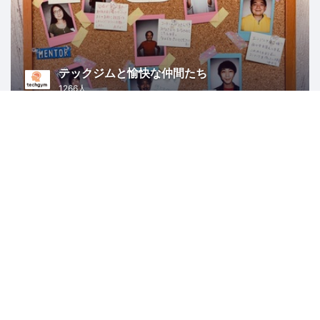
テックジムと愉快な仲間たち
1266人
東京
プログラミング
起業
Python
人工知能
ChatGPT
OSS Gate
1486人
東京
オープンソース